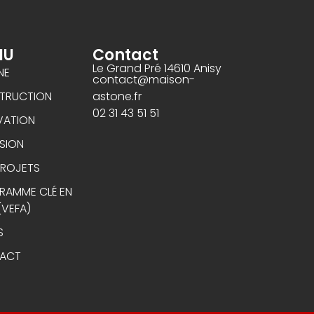
NU
Contact
Le Grand Pré 14610 Anisy
NE
contact@maison-
astone.fr
TRUCTION
02 31 43 51 51
VATION
SION
PROJETS
RAMME CLÉ EN
(VEFA)
S
ACT