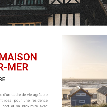
 MAISON
R-MER
RE
he d’un cadre de vie agréable
nt idéal pour une résidence
n port et sa proximité avec