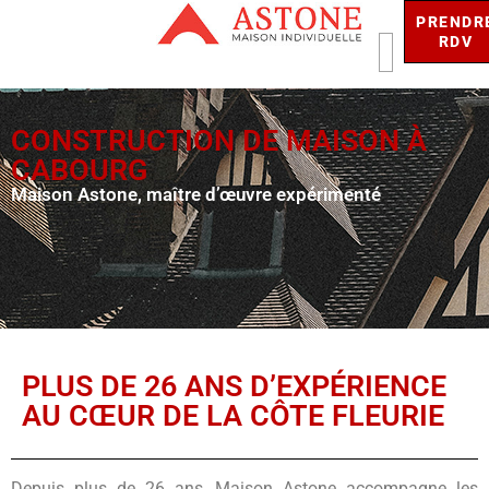
PRENDR
RDV
CONSTRUCTION DE MAISON À
CABOURG
Maison Astone, maître d’œuvre expérimenté
PLUS DE 26 ANS D’EXPÉRIENCE
AU CŒUR DE LA CÔTE FLEURIE
Depuis plus de 26 ans, Maison Astone accompagne les