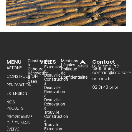
MENU
VILLES
Contact
Construction
Mentions
à
Légales
Le Grand Pré
Extension
ASTONE
14610 Anisy
Cabourg
Politique
à
contact@maison-
Rénovation
de
Deauville
CONSTRUCTION
à
Confidentialité
astone.fr
Construction
Caen
à
RÉNOVATION
02 31 43 51 51
Deauville
Rénovation
EXTENSION
à
Deauville
NOS
Rénovation
PROJETS
à
Trouville
PROGRAMME
Construction
à
CLÉ EN MAIN
Trouville
(VEFA)
Extension