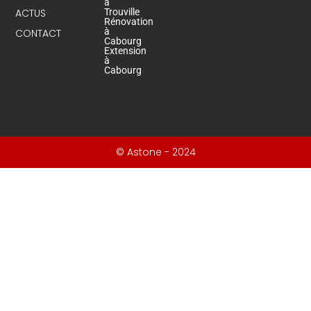
à
ACTUS
Trouville
Rénovation
à
CONTACT
Cabourg
Extension
à
Cabourg
© Astone - 2024